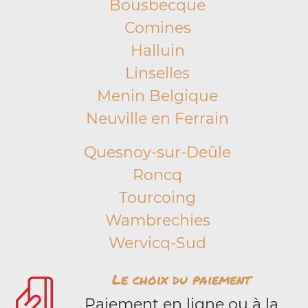
Bousbecque
Comines
Halluin
Linselles
Menin Belgique
Neuville en Ferrain
Quesnoy-sur-Deûle
Roncq
Tourcoing
Wambrechies
Wervicq-Sud
Le choix du paiement
Paiement en ligne ou à la