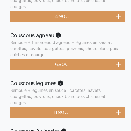
courgettes, poivrons, choux blanc pois chiches et
courges.
14.90
€
Couscous agneau
Semoule + 1 morceau d'agneau + légumes en sauce :
carottes, navets, courgettes, poivrons, choux blanc pois
chiches et courges.
16.90
€
Couscous légumes
Semoule + légumes en sauce : carottes, navets,
courgettes, poivrons, choux blanc pois chiches et
courges.
11.90
€