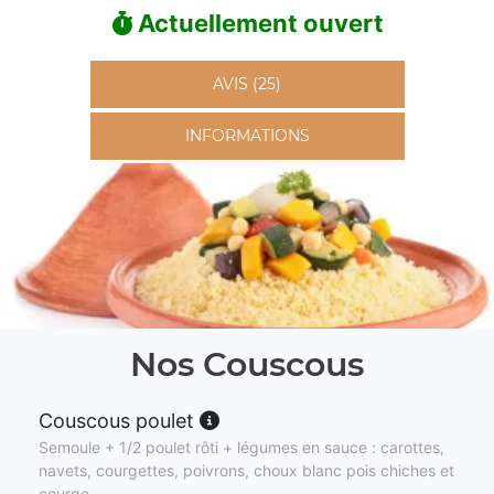
Actuellement ouvert
AVIS (25)
INFORMATIONS
Nos Couscous
Couscous poulet
Semoule + 1/2 poulet rôti + légumes en sauce : carottes,
navets, courgettes, poivrons, choux blanc pois chiches et
courge