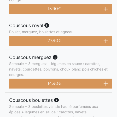
15.90
€
Couscous royal
Poulet, merguez, boulettes et agneau.
27.90
€
Couscous merguez
Semoule + 3 merguez + légumes en sauce : carottes,
navets, courgettes, poivrons, choux blanc pois chiches et
courges.
14.90
€
Couscous boulettes
Semoule + 3 boulettes viande haché parfumées aux
épices + légumes en sauce : carottes, navets,