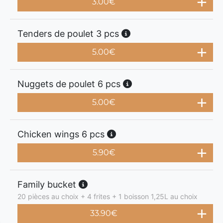
3.00
€
Tenders de poulet 3 pcs
5.00
€
Nuggets de poulet 6 pcs
5.00
€
Chicken wings 6 pcs
5.90
€
Family bucket
20 pièces au choix + 4 frites + 1 boisson 1,25L au choix
33.90
€