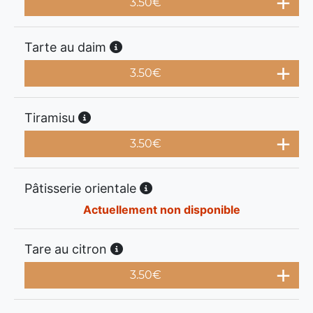
3.50
€
Tarte au daim
3.50
€
Tiramisu
3.50
€
Pâtisserie orientale
Actuellement non disponible
Tare au citron
3.50
€