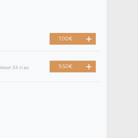
7.00
€
9.50
€
oisson 33 cl au