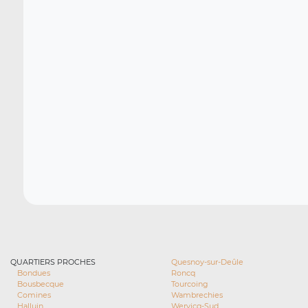
QUARTIERS PROCHES
Quesnoy-sur-Deûle
Bondues
Roncq
Bousbecque
Tourcoing
Comines
Wambrechies
Halluin
Wervicq-Sud