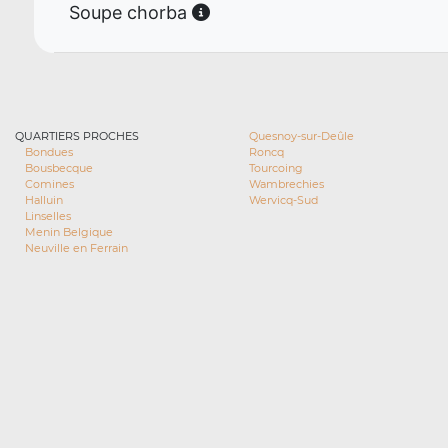
Soupe chorba
QUARTIERS PROCHES
Quesnoy-sur-Deûle
Bondues
Roncq
Bousbecque
Tourcoing
Comines
Wambrechies
Halluin
Wervicq-Sud
Linselles
Menin Belgique
Neuville en Ferrain