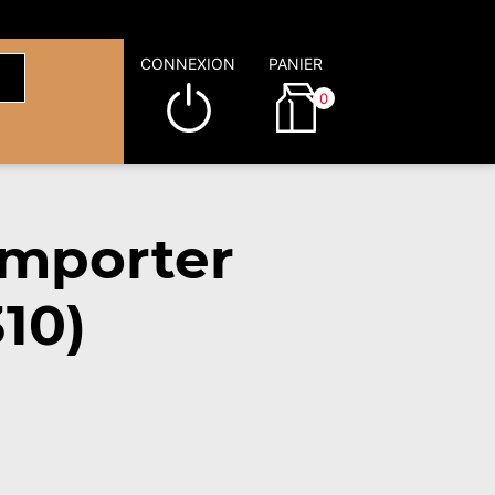
CONNEXION
PANIER
0
emporter
10)