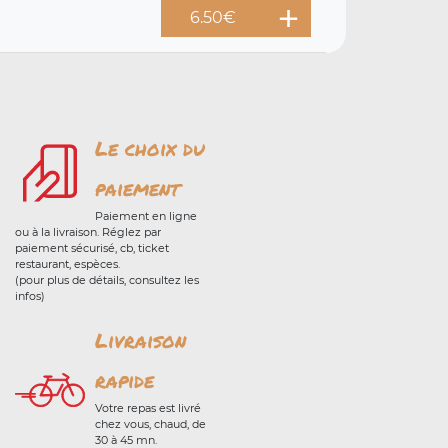
6.50
€
Le choix du
paiement
Paiement en ligne
ou à la livraison. Réglez par
paiement sécurisé, cb, ticket
restaurant, espèces.
(pour plus de détails, consultez les
infos)
Livraison
rapide
Votre repas est livré
chez vous, chaud, de
30 à 45 mn.