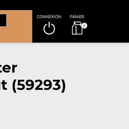
CONNEXION
PANIER
0
ter
t (59293)