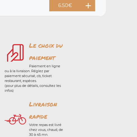
6.50
€
Le choix du
paiement
Paiement en ligne
ou à la livraison. Réglez par
paiement sécurisé, cb, ticket
restaurant, espèces.
(pour plus de détails, consultez les
infos)
Livraison
rapide
Votre repas est livré
chez vous, chaud, de
30 à 45 mn.