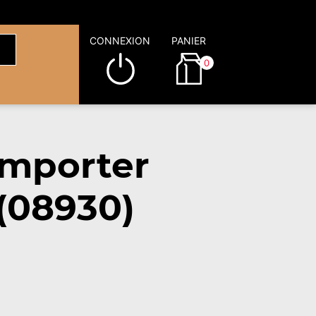
CONNEXION
PANIER
0
emporter
(08930)