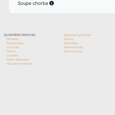
Soupe chorba
QUARTIERS PROCHES
Quesnoy-sur-Deûle
Bondues
Roncq
Bousbecque
Tourcoing
Comines
Wambrechies
Halluin
Wervicq-Sud
Linselles
Menin Belgique
Neuville en Ferrain