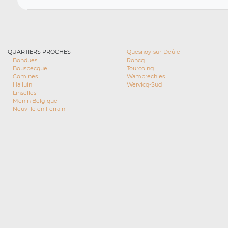
QUARTIERS PROCHES
Quesnoy-sur-Deûle
Bondues
Roncq
Bousbecque
Tourcoing
Comines
Wambrechies
Halluin
Wervicq-Sud
Linselles
Menin Belgique
Neuville en Ferrain