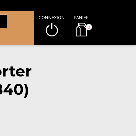
CONNEXION
PANIER
0
rter
840)