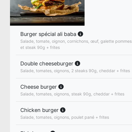
Burger spécial ali baba
Salade, tomate, oignon, cornichons, œuf, galette pommes
et steak 90g + frites
Double cheeseburger
Salade, tomates, oignons, 2 steaks 90g, cheddar + frites
Cheese burger
Salade, tomates, oignons, steak 90g, cheddar + frites
Chicken burger
Salade, tomates, oignons, poulet pané + frites