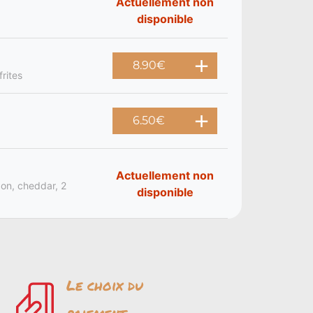
Actuellement non
disponible
8.90
€
rites
6.50
€
Actuellement non
bon, cheddar, 2
disponible
Le choix du