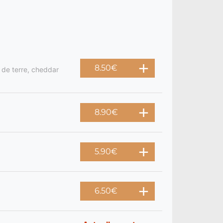
8.50
€
 de terre, cheddar
8.90
€
5.90
€
6.50
€