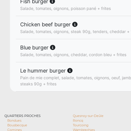
Fish burger
Salade, tomates, oignons, poisson pané + frites
Chicken beef burger
Salade, tomates, oignons, steak 90g, tenders, cheddar + f
Blue burger
Salade, tomates, oignons, cheddar, cordon bleu + frites
Le hummer burger
Pain de mie complet, salade, tomates, oignons, oeuf, jam
steaks 90g + frites
QUARTIERS PROCHES
Quesnoy-sur-Deûle
Bondues
Roncq
Bousbecque
Tourcoing
Comines
Wambrechies