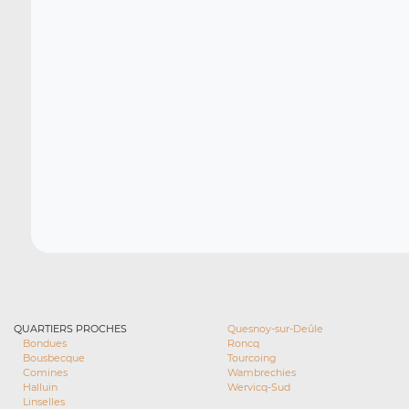
QUARTIERS PROCHES
Quesnoy-sur-Deûle
Bondues
Roncq
Bousbecque
Tourcoing
Comines
Wambrechies
Halluin
Wervicq-Sud
Linselles