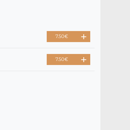
7.50
€
7.50
€