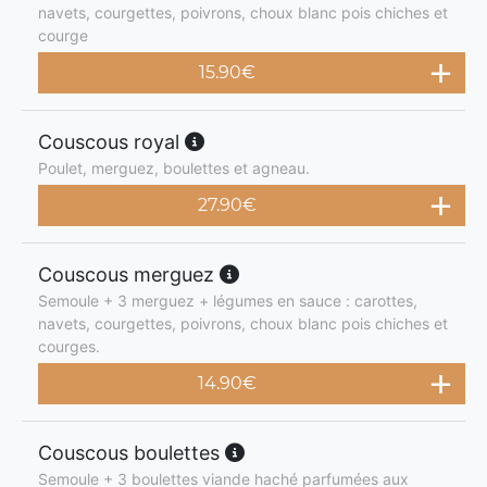
navets, courgettes, poivrons, choux blanc pois chiches et
courge
15.90
€
Couscous royal
Poulet, merguez, boulettes et agneau.
27.90
€
Couscous merguez
Semoule + 3 merguez + légumes en sauce : carottes,
navets, courgettes, poivrons, choux blanc pois chiches et
courges.
14.90
€
Couscous boulettes
Semoule + 3 boulettes viande haché parfumées aux