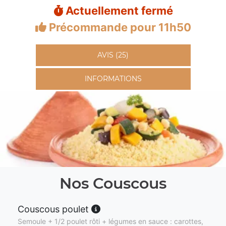
Actuellement fermé
Précommande pour 11h50
AVIS (25)
INFORMATIONS
Nos Couscous
Couscous poulet
Semoule + 1/2 poulet rôti + légumes en sauce : carottes,