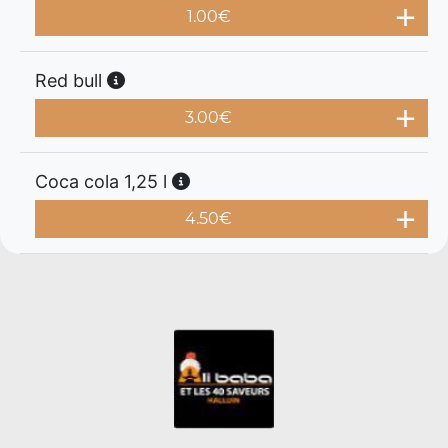
1.00
€
Red bull
3.00
€
Coca cola 1,25 l
4.50
€