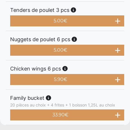
Tenders de poulet 3 pcs
5.00
€
Nuggets de poulet 6 pcs
5.00
€
Chicken wings 6 pcs
5.90
€
Family bucket
20 pièces au choix + 4 frites + 1 boisson 1,25L au choix
33.90
€