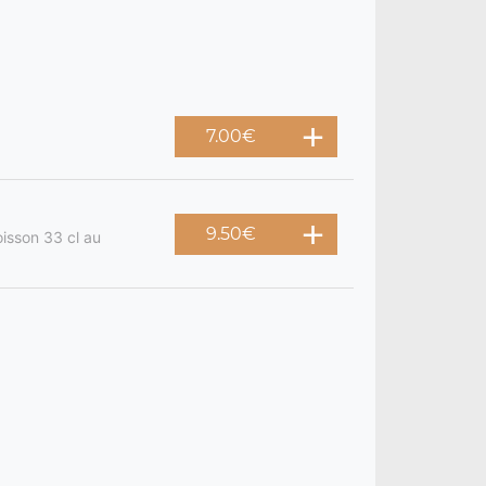
7.00
€
9.50
€
oisson 33 cl au