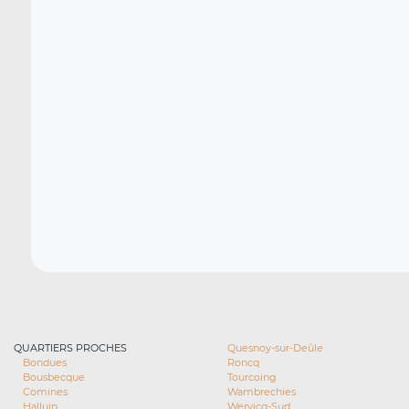
QUARTIERS PROCHES
Quesnoy-sur-Deûle
Bondues
Roncq
Bousbecque
Tourcoing
Comines
Wambrechies
Halluin
Wervicq-Sud