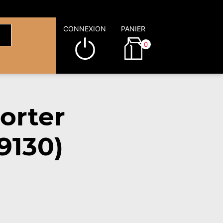
CONNEXION
PANIER
0
orter
9130)