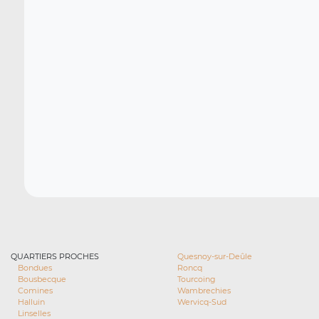
QUARTIERS PROCHES
Quesnoy-sur-Deûle
Bondues
Roncq
Bousbecque
Tourcoing
Comines
Wambrechies
Halluin
Wervicq-Sud
Linselles