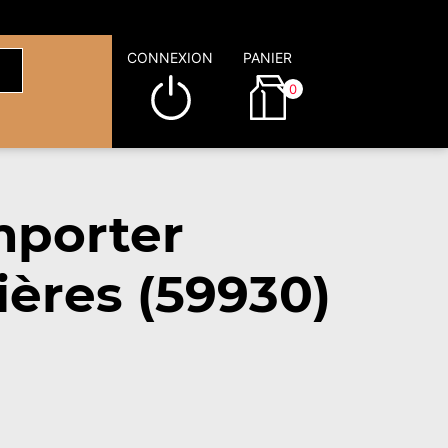
CONNEXION
PANIER
0
mporter
ères (59930)