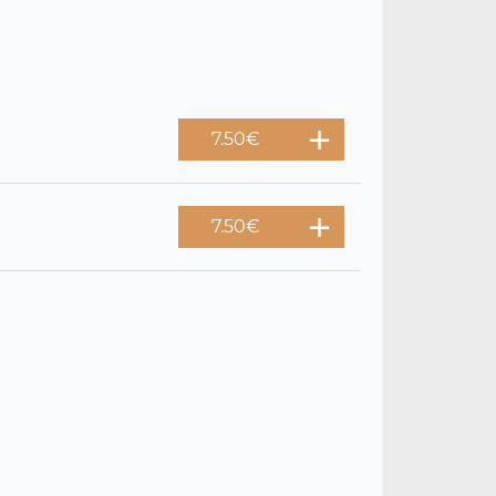
7.50
€
7.50
€