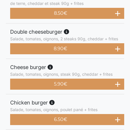
de terre, cheddar et steak 90g + frites
8.50
€
Double cheeseburger
Salade, tomates, oignons, 2 steaks 90g, cheddar + frites
8.90
€
Cheese burger
Salade, tomates, oignons, steak 90g, cheddar + frites
5.90
€
Chicken burger
Salade, tomates, oignons, poulet pané + frites
6.50
€