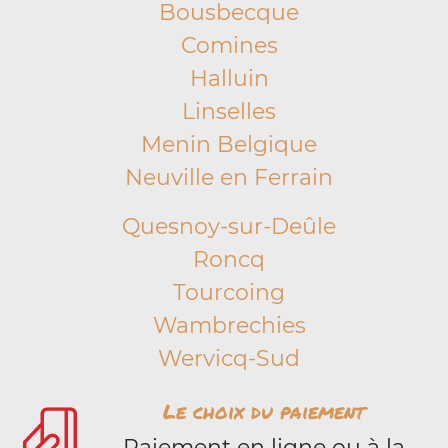
Bousbecque
Comines
Halluin
Linselles
Menin Belgique
Neuville en Ferrain
Quesnoy-sur-Deûle
Roncq
Tourcoing
Wambrechies
Wervicq-Sud
Le choix du paiement
Paiement en ligne ou à la