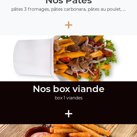
Nos Pâtes
pâtes 3 fromages, pâtes carbonara, pâtes au poulet, ...
+
Nos box viande
box 1 viandes
+