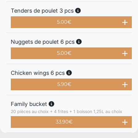
Tenders de poulet 3 pcs
5.00
€
Nuggets de poulet 6 pcs
5.00
€
Chicken wings 6 pcs
5.90
€
Family bucket
20 pièces au choix + 4 frites + 1 boisson 1,25L au choix
33.90
€